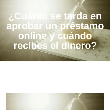
¿Cuánto se tarda en
aprobar un préstamo
online y cuándo
recibes el dinero?