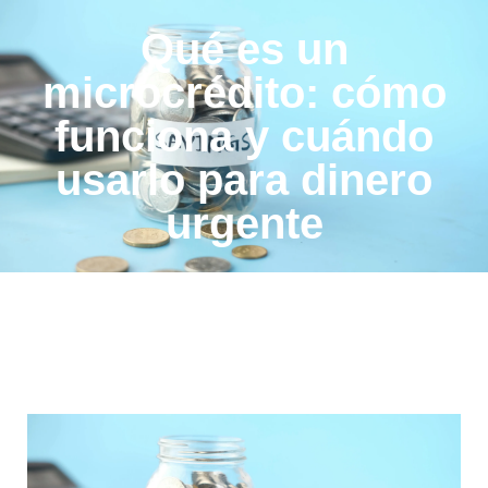
Qué es un
microcrédito: cómo
funciona y cuándo
usarlo para dinero
urgente