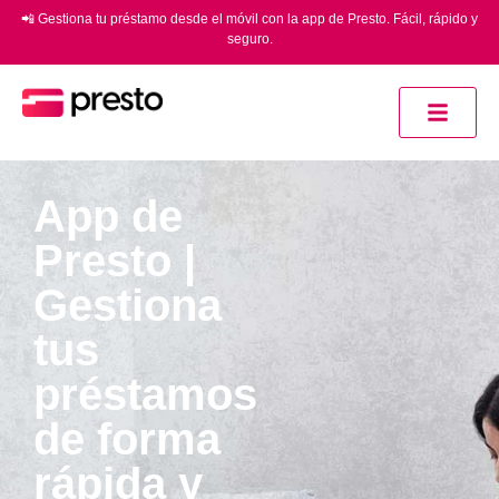
📲 Gestiona tu préstamo desde el móvil con la app de Presto. Fácil, rápido y
seguro.
App de
Presto |
Gestiona
tus
préstamos
de forma
rápida y