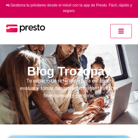
📲 Gestiona tu préstamo desde el móvil con la app de Presto. Fácil, rápido y
seguro.
Blog Trozopay
Tu espacio de referencia para entender,
evaluar y tomar decisiones inteligentes sobre
financiamiento personal.