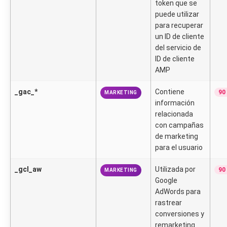
token que se
puede utilizar
para recuperar
un ID de cliente
del servicio de
ID de cliente
AMP
_gac_*
Contiene
90
MARKETING
información
relacionada
con campañas
de marketing
para el usuario
_gcl_aw
Utilizada por
90
MARKETING
Google
AdWords para
rastrear
conversiones y
remarketing