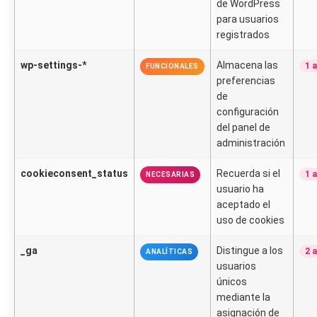
de WordPress
para usuarios
registrados
wp-settings-*
Almacena las
1 
FUNCIONALES
preferencias
de
configuración
del panel de
administración
cookieconsent_status
Recuerda si el
1 
NECESARIAS
usuario ha
aceptado el
uso de cookies
_ga
Distingue a los
2 
ANALÍTICAS
usuarios
únicos
mediante la
asignación de