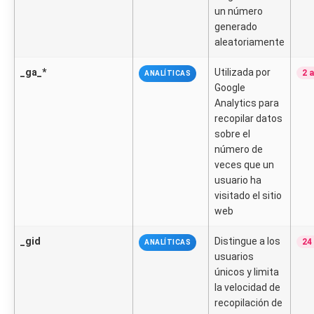
un número
generado
aleatoriamente
_ga_*
Utilizada por
2 
ANALÍTICAS
Google
Analytics para
recopilar datos
sobre el
número de
veces que un
usuario ha
visitado el sitio
web
_gid
Distingue a los
24
ANALÍTICAS
usuarios
únicos y limita
la velocidad de
recopilación de