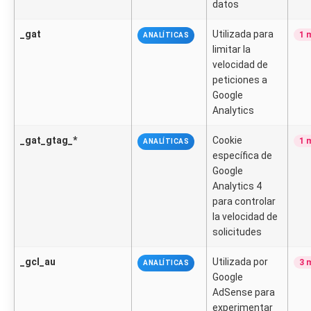
datos
_gat
Utilizada para
1 
ANALÍTICAS
limitar la
velocidad de
peticiones a
Google
Analytics
_gat_gtag_*
Cookie
1 
ANALÍTICAS
específica de
Google
Analytics 4
para controlar
la velocidad de
solicitudes
_gcl_au
Utilizada por
3 
ANALÍTICAS
Google
AdSense para
experimentar