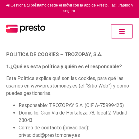
📲 Gestiona tu préstamo desde el móvil con la app de Presto. Fácil, rápido y
seguro.
POLITICA DE COOKIES – TROZOPAY, S.A.
1.¿Qué es esta política y quién es el responsable?
Esta Política explica qué son las cookies, para qué las
usamos en www.prestomoney.es (el “Sitio Web”) y cómo
puedes gestionarlas.
Responsable: TROZOPAY S.A. (CIF A-75999425)
Domicilio: Gran Via de Hortaleza 78, local 2 Madrid
28043.
Correo de contacto (privacidad):
privacidad@prestomoney.es