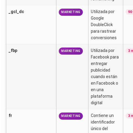
_gcl_dc
Utilizada por
90
MARKETING
Google
DoubleClick
para rastrear
conversiones
_fbp
Utilizada por
3 
MARKETING
Facebook para
entregar
publicidad
cuando están
en Facebook o
en una
plataforma
digital
fr
Contiene un
3 
MARKETING
identificador
único del