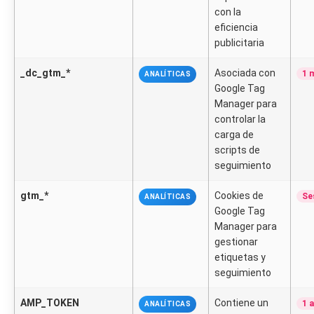
con la
eficiencia
publicitaria
_dc_gtm_*
Asociada con
1 
ANALÍTICAS
Google Tag
Manager para
controlar la
carga de
scripts de
seguimiento
gtm_*
Cookies de
Se
ANALÍTICAS
Google Tag
Manager para
gestionar
etiquetas y
seguimiento
AMP_TOKEN
Contiene un
1 
ANALÍTICAS