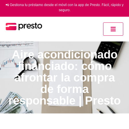
📲 Gestiona tu préstamo desde el móvil con la app de Presto. Fácil, rápido y
seguro.
Aire acondicionado
financiado: cómo
afrontar la compra
de forma
responsable | Presto