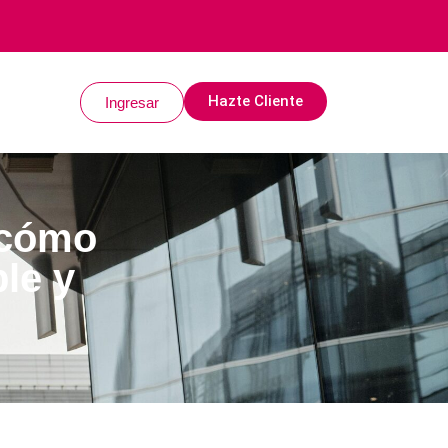
Hazte Cliente
Ingresar
: cómo
le y