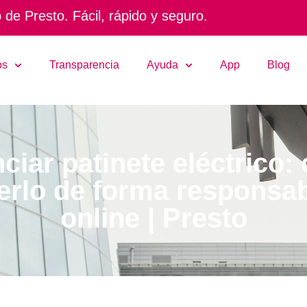
de Presto. Fácil, rápido y seguro.
os
Transparencia
Ayuda
App
Blog
ciar patinete eléctrico
erlo de forma responsab
online | Presto