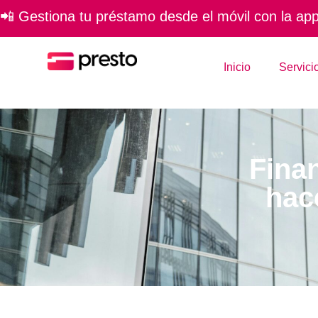
📲 Gestiona tu préstamo desde el móvil con la app 
Inicio
Servici
Finan
hac