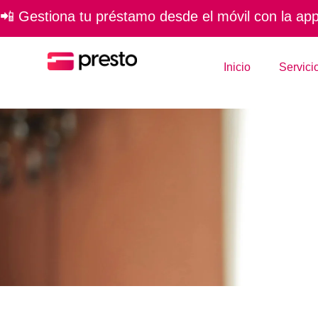
📲 Gestiona tu préstamo desde el móvil con la app 
Inicio
Servici
Prés
op