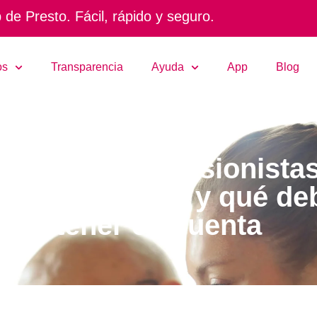
de Presto. Fácil, rápido y seguro.
os
Transparencia
Ayuda
App
Blog
tamos para pensionistas
ciones existen y qué de
tener en cuenta